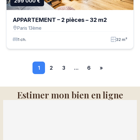
299 000 €
APPARTEMENT – 2 pièces – 32 m2
Paris 13ème
1 ch.
32 m²
1
2
3
…
6
»
Estimer mon bien en ligne