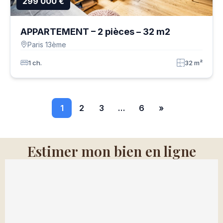
299 000 €
APPARTEMENT – 2 pièces – 32 m2
Paris 13ème
1 ch.
32 m²
1
2
3
…
6
»
Estimer mon bien en ligne