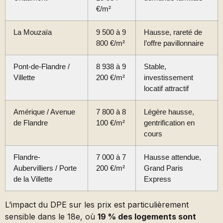
€/m²
La Mouzaïa
9 500 à 9
Hausse, rareté de
800 €/m²
l’offre pavillonnaire
Pont-de-Flandre /
8 938 à 9
Stable,
Villette
200 €/m²
investissement
locatif attractif
Amérique / Avenue
7 800 à 8
Légère hausse,
de Flandre
100 €/m²
gentrification en
cours
Flandre-
7 000 à 7
Hausse attendue,
Aubervilliers / Porte
200 €/m²
Grand Paris
de la Villette
Express
L’impact du DPE sur les prix est particulièrement
sensible dans le 18e, où
19 % des logements sont