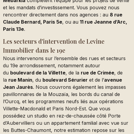
Mebarkia
complètent l’équipe pour les projets de vente
et les mandats d’investissement. Vous pouvez nous
rencontrer directement dans nos agences : au
8 rue
Claude Bernard, Paris 5e
, ou au
11 rue Jeanne d’Arc,
Paris 13e
.
Les secteurs d'intervention de Levine
Immobilier dans le 19e
Nous intervenons sur l’ensemble des rues et secteurs
du 19e arrondissement, notamment autour
du
boulevard de la Villette
, de la
rue de Crimée
, de
la
rue Manin
, du
boulevard Sérurier
et de l’
avenue
Jean Jaurès
. Nous couvrons également les impasses
pavillonnaires de la Mouzaïa, les bords du canal de
l’Ourcq, et les programmes neufs liés aux opérations
Villette-Macdonald et Paris Nord-Est. Que vous
possédiez un studio en rez-de-chaussée côté Porte
d’Aubervilliers ou un appartement familial avec vue sur
les Buttes-Chaumont, notre estimation repose sur les