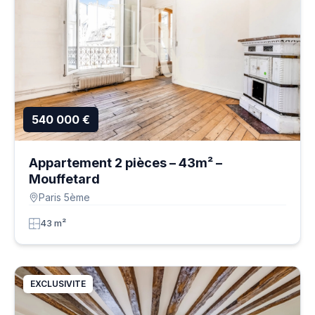
540 000 €
Appartement 2 pièces – 43m² –
Mouffetard
Paris 5ème
43 m²
EXCLUSIVITE