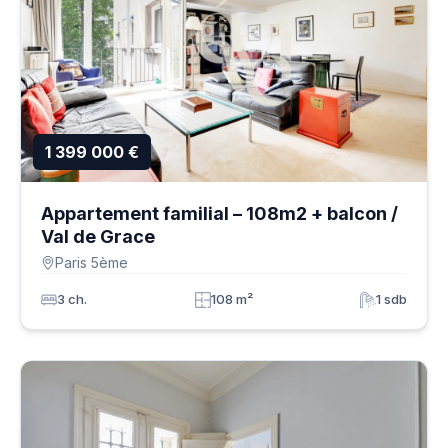
1 399 000 €
Appartement familial – 108m2 + balcon /
Val de Grace
Paris 5ème
3 ch.
108 m²
1 sdb