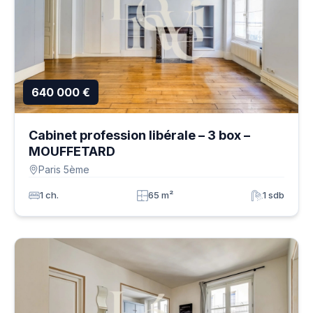
640 000 €
Cabinet profession libérale – 3 box –
MOUFFETARD
Paris 5ème
1 ch.
65 m²
1 sdb