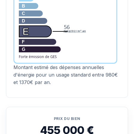
B
C
D
56
E
KgéqCO2 / m².an
F
G
Forte émission de GES
Montant estimé des dépenses annuelles
d'énergie pour un usage standard entre 980€
et 1370€ par an.
PRIX DU BIEN
455 000 €