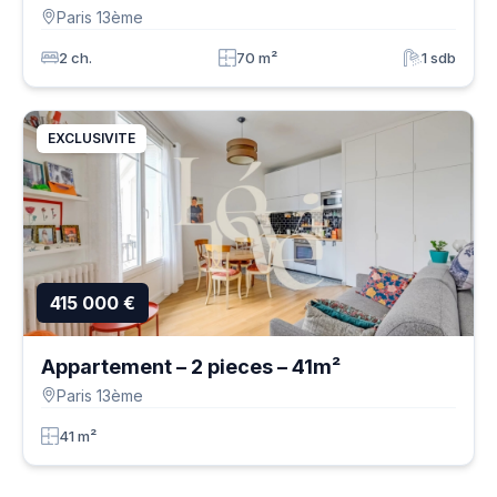
Paris 13ème
2 ch.
70 m²
1 sdb
EXCLUSIVITE
415 000 €
Appartement – 2 pieces – 41m²
Paris 13ème
41 m²