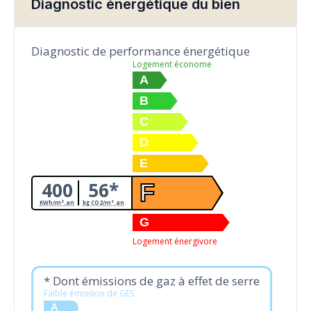
Diagnostic énergétique du bien
Diagnostic de performance énergétique
Logement économe
A
B
C
D
E
400
56*
F
KWh/m².an
kg CO2/m².an
G
Logement énergivore
* Dont émissions de gaz à effet de serre
Faible émission de GES
A